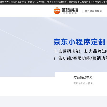
聚焦各大平台技术开发需求，组建专业研发团队，凭借丰富的实战经验，为企业提供从0到1的平台开发服务，推
全平台定制服务
互动游戏开发
营销活动高效转化